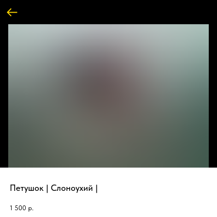
Петушок | Слоноухий |
1 500
р.