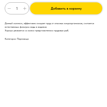
Добавить в корзину
Донный моллюск, эффективно очищает пруд от опасных микроорганизмов, считается
естественным фильтром воды в водоеме.
Хорошо уживается со всеми представителями прудовых рыб.
Категории: Перловица