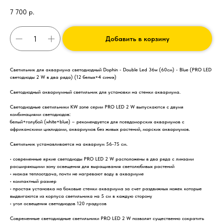
7 700
р.
Добавить в корзину
Светильник для аквариума светодиодный Dophin - Double Led 36w (60см) - Blue (PRO LED
светодиоды 2 W в два ряда) (12 белых+4 синих)
Светодиодный аквариумный светильник для установки на стенки аквариума.
Светодиодные светильники KW zone серии PRO LED 2 W выпускаются с двумя
комбинациями светодиодов:
белый+голубой (white+blue) – рекомендуется для псевдоморских аквариумов с
африканскими цихлидами, аквариумов без живых растений, морских аквариумов.
Светильник устанавливается на аквариум 56-75 см.
• современные яркие светодиоды PRO LED 2 W расположены в два ряда с линзами
расширяющими зону освещения для выращивания светолюбивых растений
• низкая теплоотдача, почти не нагревают воду в аквариуме
• компактный размер
• простая установка на боковые стенки аквариума за счет раздвижных ножек которые
выдвигаются из корпуса светильника на 5 см в каждую сторону
• угол освещения светодиодов 120 градусов
Современные светодиодные светильники PRO LED 2 W позволят существенно сократить