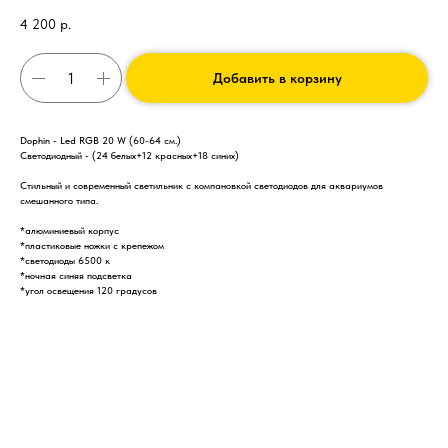
4 200
р.
Добавить в корзину
Dophin - Led RGB 20 W (60-64 см.)
Светодиодный - (24 белых+12 красных+18 синих)
Стильный и современный светильник с компановкой светодиодов для аквариумов
смешанного типа.
*алюминиевый корпус
*пластиковые ножки с крепежом
*светодиоды 6500 к
*ночная синяя подсветка
*угол освещения 120 градусов