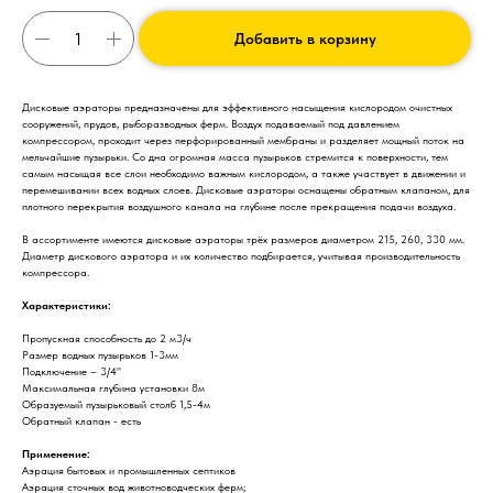
Добавить в корзину
Дисковые аэраторы предназначены для эффективного насыщения кислородом очистных
сооружений, прудов, рыборазводных ферм. Воздух подаваемый под давлением
компрессором, проходит через перфорированный мембраны и разделяет мощный поток на
мельчайшие пузырьки. Со дна огромная масса пузырьков стремится к поверхности, тем
самым насыщая все слои необходимо важным кислородом, а также участвует в движении и
перемешивании всех водных слоев. Дисковые аэраторы оснащены обратным клапаном, для
плотного перекрытия воздушного канала на глубине после прекращения подачи воздуха.
В ассортименте имеются дисковые аэраторы трёх размеров диаметром 215, 260, 330 мм.
Диаметр дискового аэратора и их количество подбирается, учитывая производительность
компрессора.
Характеристики:
Пропускная способность до 2 м3/ч
Размер водных пузырьков 1-3мм
Подключение – 3/4"
Максимальная глубина установки 8м
Образуемый пузырьковый столб 1,5-4м
Обратный клапан - есть
Применение:
Аэрация бытовых и промышленных септиков
Аэрация сточных вод животноводческих ферм;