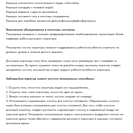
Аэрация контактного окислительного пруда и бассейна
Аэрация колодцев с питьевой водой;
Аэрация водоема и другие применения.
Аэрации активного ила в очистных сооружениях;
Аэрация для аэробных процессов денитрификации/дефосфоризации;
Техническое обслуживание в очистных системах:
Регулярные проверки и планово-предупредительное техобслуживание гарантируют более
надёжную работу дискового аэратора.
Регулярная чистка аэратора позволит поддерживать работоспособность агрегата на
должном уровне в течение долгого времени.
Дисковые аэраторы могут быть проверены только если резервуар пуст и выведен из
эксплуатации. Во время осушения тэнка не давайте осадку засохнуть, аэратор следует
немедленно чистить, засохший же осадок ухудшит работоспособность аэратора.
Забившийся аэратор можно чистить несколькими способами:
1. Осушить тэнк, почистить аэраторы водой или под давлением;
2. Осушить тэнк, снять аэраторы, почистить один за одним;
3. Вынуть систему аэрации из тэнка, чистить снаружи по очереди;
4. Использовать «муравьиную» кислоту для очистки отложений. «Муравьиная» кислота
может быть успешно использована для очистки отложений. Для того, чтобы очистить
дисковый аэратор, следует распылить «муравьиную» кислоту в подаваемый воздух на
короткое время. Регулярное использование подачи максимального воздушного потока на
короткое время также обеспечит содержание дискового аэратора в хорошем состоянии
длительное время.