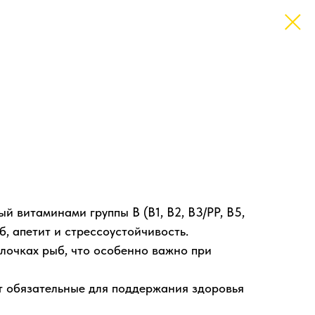
й витаминами группы В (В1, В2, В3/РР, В5,
, апетит и стрессоустойчивость.
лочках рыб, что особенно важно при
т обязательные для поддержания здоровья