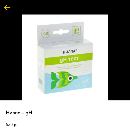
Нилпа - gH
550
р.