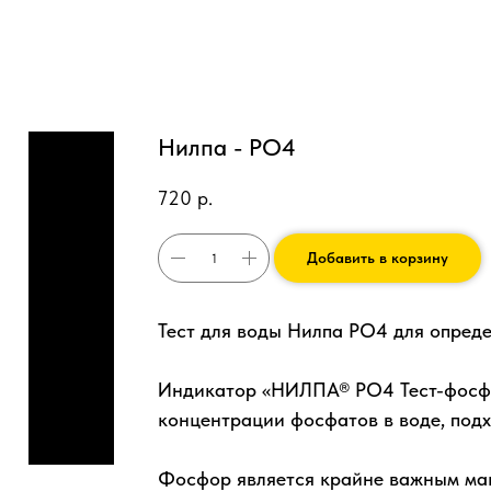
Нилпа - PO4
720
р.
Добавить в корзину
Тест для воды Нилпа PO4 для опред
Индикатор «НИЛПА® PO4 Тест-фосфа
концентрации фосфатов в воде, подх
Фосфор является крайне важным мак