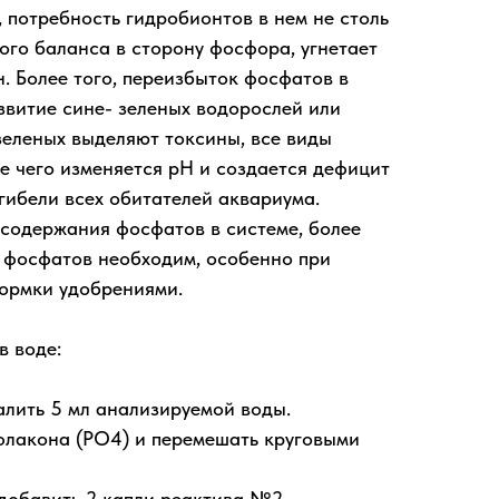
, потребность гидробионтов в нем не столь
го баланса в сторону фосфора, угнетает
. Более того, переизбыток фосфатов в
звитие сине- зеленых водорослей или
зеленых выделяют токсины, все виды
е чего изменяется рН и создается дефицит
гибели всех обитателей аквариума.
 содержания фосфатов в системе, более
я фосфатов необходим, особенно при
ормки удобрениями.
 воде:
алить 5 мл анализируемой воды.
 флакона (PO4) и перемешать круговыми
добавить 2 капли реактива №2.